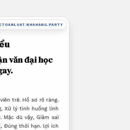
ETOANLUAT.NHAHANG.PARTY
iểu
ận văn đại học
gay.
viên trẻ.
Hồ sơ rõ ràng.
g,
Xử lý tình huống linh
.
Mặc dù vậy,
Giảm sai
g,
Đúng thời hạn.
lợi ích