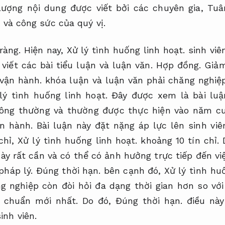
lượng nội dung được viết bởi các chuyên gia,
Tuâ
n và công sức của quý vị.
ràng.
Hiện nay,
Xử lý tình huống linh hoạt.
sinh viê
 viết các bài tiểu luận và luận văn.
Hợp đồng.
Giảm
 vận hành.
khóa luận và luận văn phải chăng nghiệp
lý tình huống linh hoạt.
Đây được xem là bài luận
hông thường và thường được thực hiện vào năm cu
n hành.
Bài luận này đặt nặng áp lực lên sinh vi
chỉ,
Xử lý tình huống linh hoạt.
khoảng 10 tín chỉ.
y rất cần và có thể có ảnh hưởng trực tiếp đến việ
pháp lý.
Đúng thời hạn.
bên cạnh đó,
Xử lý tình hu
g nghiệp còn đòi hỏi đa dạng thời gian hơn so vớ
 chuẩn mới nhất.
Do đó,
Đúng thời hạn.
điều này
inh viên.