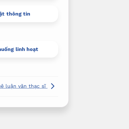
t thông tin
huống linh hoạt
uê luận văn thạc sĩ