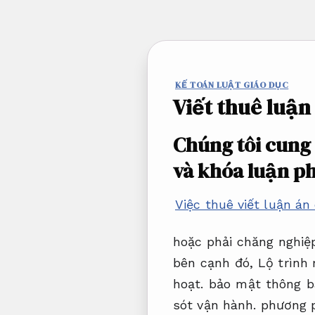
Bỏ
qua
nội
dung
KẾ TOÁN LUẬT GIÁO DỤC
Viết thuê luận
Chúng tôi cung 
và khóa luận p
Việc thuê viết luận án
hoặc phải chăng nghiệp
bên cạnh đó,
Lộ trình 
hoạt.
bảo mật thông bá
sót vận hành.
phương p